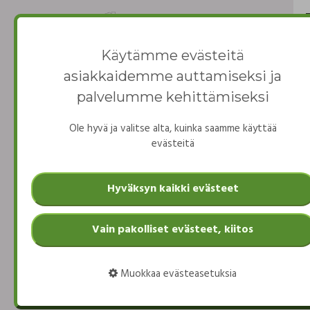
Käytämme evästeitä
asiakkaidemme auttamiseksi ja
Asukkaiden sivu
palvelumme kehittämiseksi
Ole hyvä ja valitse alta, kuinka saamme käyttää
Osakkaiden sivu
evästeitä
Hyväksyn kaikki evästeet
404-virhesivu
Vain pakolliset evästeet, kiitos
Hupsista! Näyttää siltä, että olet päätynyt sivull
Muokkaa evästeasetuksia
jota ei ole olemassa tai jonka osoite on muuttun